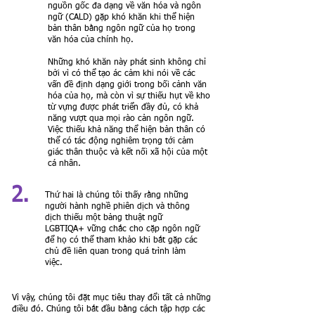
nguồn gốc đa dạng về văn hóa và ngôn
ngữ (CALD) gặp khó khăn khi thể hiện
bản thân bằng ngôn ngữ của họ trong
văn hóa của chính họ.
Những khó khăn này phát sinh không chỉ
bởi vì có thể tạo ác cảm khi nói về các
vấn đề định dạng giới trong bối cảnh văn
hóa của họ, mà còn vì sự thiếu hụt về kho
từ vựng được phát triển đầy đủ, có khả
năng vượt qua mọi rào cản ngôn ngữ.
Việc thiếu khả năng thể hiện bản thân có
thể có tác động nghiêm trọng tới cảm
giác thân thuộc và kết nối xã hội của một
cá nhân.
2.
Thứ hai là chúng tôi thấy rằng những
người hành nghề phiên dịch và thông
dịch thiếu một bảng thuật ngữ
LGBTIQA+ vững chắc cho cặp ngôn ngữ
để họ có thể tham khảo khi bắt gặp các
chủ đề liên quan trong quá trình làm
việc.
Vì vậy, chúng tôi đặt mục tiêu thay đổi tất cả những
điều đó. Chúng tôi bắt đầu bằng cách tập hợp các