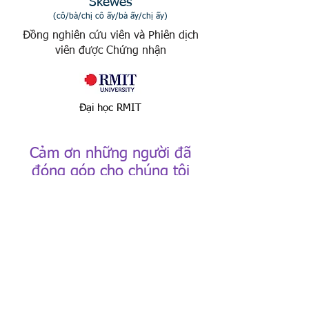
Skewes
(cô/bà/chị cô ấy/bà ấy/chị ấy)
Đồng nghiên cứu viên và Phiên dịch
viên được Chứng nhận
Đại học RMIT
Cảm ơn những người đã
đóng góp cho chúng tôi
Rất nhiều người tuyệt vời đã góp phần làm
nên bảng thuật ngữ này. Chúng tôi xin đặc
biệt cảm ơn các nhà ngôn ngữ học đã tham
gia: Anna Kim-Lee, Candela Malizia, Elvira
Quintana Rivas, Epperly Zhang, Hailey Park,
Henry Lam, Jemma Ives, Liliana Evans,
Nancy Sethasridumrong, Nisreen Awad,
Peter Pei, Ryan Tran, Sam Berner, Sarina
Phan, Solmaz Eslami, Sompit Watkins, và
Thư Bùi.