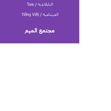
ไทย / التايلاندية
Tiếng Việt / الفيتنامية
مجتمع الميم
مصطلحات بلغات متعددة
للمترجمين الخطيين والمترجمين الفوريين
الأعضاء في مجتمع الميم والداعمين لهم
قوائم المصطلحات الخاصة بنا متوفرة