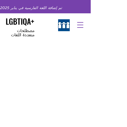
تم إضافة اللغة الفارسية في يناير 2025
LGBTIQA+
مصطلحات
متعددة اللغات
مرحباً بكم في المصطلحات
اللغوية الخاصة بمجتمع الميم
بلغات مختلفة
مكان آمن و داعم ؜و مُعزّز ؜لأفراد مجتمع الميم؜