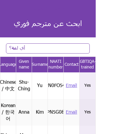
- خطاب شفهي -
ابحث عن مترجم فوري
Given
NAATI
LGBTIQA+
Language
Surname
Contact
name
number
trained
Chinese
Shu-
Yu
CPN0FO54M
Email
Yes
/ 中文
Ching
Korean
/ 한국
Anna
Kim
CPN5G08H
Email
Yes
어