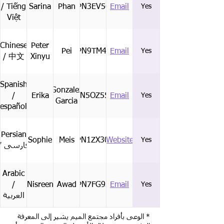
/ Tiếng
Sarina
Phan
CPN3EV56Y
Email
Yes
Việt
Chinese
Peter
Pei
CPN9TM44J
Email
Yes
/ 中文
Xinyu
Spanish
Gonzalez
/
Erika
CPN5OZ55W
Email
Yes
Garcia
español
Persian
Sophie
Meis
CPN1ZX30Q
Website
Yes
/ فارسی
Arabic
/
Nisreen
Awad
CPN7FG93P
Email
Yes
العربية
* الوعى بأفراد مجتمع الميم يشير إلى المعرفة