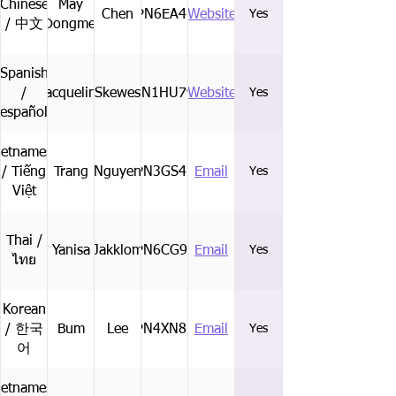
Chinese
May
Chen
CPN6EA47B
Website
Yes
/ 中文
Dongmei
Spanish
/
Jacqueline
Skewes
CPN1HU79Q
Website
Yes
español
ietnamese
/ Tiếng
Trang
Nguyen
CPN3GS47V
Email
Yes
Việt
Thai /
Yanisa
Jakklom
CPN6CG99X
Email
Yes
ไทย
Korean
/ 한국
Bum
Lee
CPN4XN85X
Email
Yes
어
ietnamese