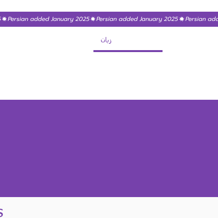
زبان
s