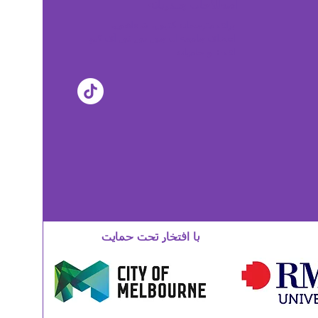
اصطلاحات چندزبانه
برای مترجمان کتبی، شفاهی،
اعضای جامعه ال جی بی تی آی کیو
ای + و حامیان
با افتخار تحت حمایت