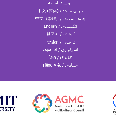
中文 (简体) / چینی ساده
中文（繁體）/ چینی سنتی
English / انگلیسی
한국어 / کره ای
Persian / فارسی
español / اسپانیایی
ไทย / تایلندی
Tiếng Việt / ویتنامی