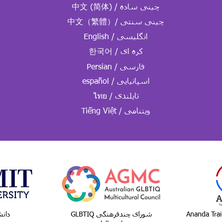
中文 (简体) / چینی ساده
中文（繁體）/ چینی سنتی
English / انگلیسی
한국어 / کره ای
Persian / فارسی
español / اسپانیایی
ไทย / تایلندی
Tiếng Việt / ویتنامی
Ananda Trai
شورای چندفرهنگی GLBTIQ
‫دانشگ