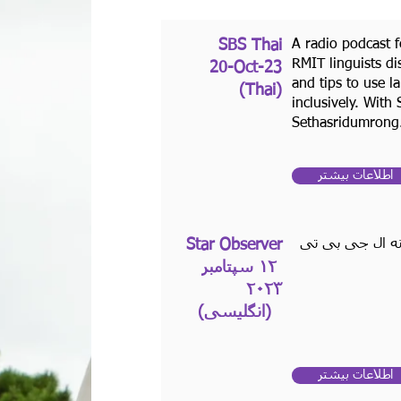
SBS Thai
A radio podcast 
RMIT linguists d
‪20-Oct-23
and tips to use 
(Thai)
inclusively. Wit
Sethasridumrong
اطلاعات بیشتر
انه ال جی بی تی
Star Observer
۱۲ سپتامبر
۲۰۲۳
(انگلیسی)
اطلاعات بیشتر