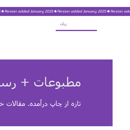
زبان
مطبوعات + رسا
تازه از چاپ درآمده. مقالات خ