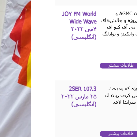
یک پادکست رادیویی با شرکت داوطلبان AGMC و
JOY FM World
 درباره پروژه و چالش‌های
Wide Wave
تی آی کیو ای
۴می ۲۰۲۲
اتکینز و نوانانگ
‫(انگلیسی)
اطلاعات بیشتر
ژه که به بحث
2SER 107.3
س کردن زبان ال
۲۵ مارس ۲۰۲۲
یراندا لای.
(انگلیسی)
اطلاعات بیشتر