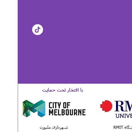
برای مترجمان کتبی، شفاهی،
اعضای جامعه ال جی بی تی آی کیو
ای + و حامیان
با افتخار تحت حمایت
اه RMIT
شهرداری ملبورن