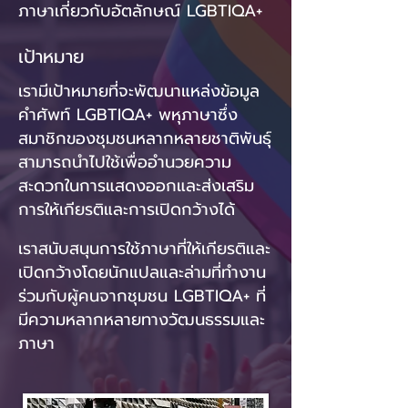
ภาษา​เกี่ยวกับ​อัตลักษณ์​ LGBTIQA+
เป้าหมาย
เรา​มี​เป้าหมาย​ที่​จะ​พัฒนา​แหล่งข้อมูล​
คำศัพท์​ LGBTIQA+​ พหุ​ภาษา​ซึ่ง​
สมาชิก​ของ​ชุมชน​หลากหลาย​ชาติพันธุ์​
สามารถ​นำ​ไป​ใช้​เพื่อ​อำนวย​ความ
สะดวก​ใน​การ​แสดงออก​และ​ส่งเสริม​
การ​ให้เกียรติ​และ​การ​เปิด​กว้าง​ได้
เรา​สนับสนุน​การ​ใช้​ภาษา​ที่​ให้เกียรติ​และ​
เปิด​กว้าง​โดย​นักแปล​และ​ล่าม​ที่​ทำงาน​
ร่วม​กับ​ผู้คน​จาก​ชุมชน​ LGBTIQA+​ ที่​
มี​ความ​หลากหลาย​ทาง​วัฒนธรรม​และ​
ภาษา