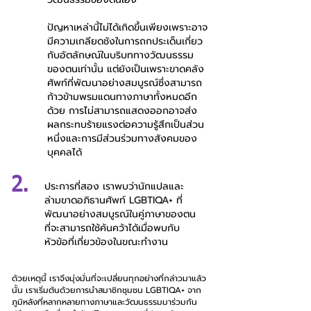
ปัญหา​เหล่านี้​ไม่ได้​เกิด​ขึ้น​เพียง​เพราะ​อาจ​
มี​ความเกลียดชัง​ใน​การ​ถก​ประเด็น​เกี่ยว
กับ​อัตลักษณ์​ใน​บริบท​ทาง​วัฒนธรรม​
ของ​ตน​เท่านั้น​ แต่​ยัง​เป็น​เพราะ​ขาด​คลัง
ศัพท์​ที่​พัฒนา​อย่าง​สมบูรณ์​ซึ่ง​สามารถ​
ก้าว​ข้าม​พรมแดน​ทาง​ภาษา​ทั้งหมด​อีก​
ด้วย​ การ​ไม่​สามารถ​แสดงออก​อาจ​ส่ง
ผลกระทบ​ร้ายแรง​ต่อ​ความรู้สึก​เป็น​ส่วน
หนึ่ง​และ​การ​มี​ส่วนร่วม​ทาง​สังคม​ของ​
บุคคล​ได้
2.
ประการ​ที่​สอง​ เรา​พบ​ว่า​นักแปล​และ​
ล่าม​ขาด​อภิธานศัพท์​ LGBTIQA+​ ที่​
พัฒนา​อย่าง​สมบูรณ์​ใน​คู่​ภาษา​ของ​ตน​
ที่​จะ​สามารถ​ใช้​ค้นคว้า​ได้​เมื่อ​พบ​กับ​
หัวข้อ​ที่​เกี่ยวข้อง​ใน​ขณะ​ทำงาน
ด้วยเหตุนี้​ เรา​จึง​มุ่งมั่น​ที่​จะ​เปลี่ยน​ทุก​อย่าง​ที่​กล่าว​มา​แล้ว​
นั้น​ เรา​เริ่มต้น​ด้วย​การ​นำ​สมาชิก​ชุมชน​ LGBTIQA+​ จาก​
ภูมิหลัง​ที่​หลากหลาย​ทาง​ภาษา​และ​วัฒน​ธรรม​มา​ร่วม​กัน​