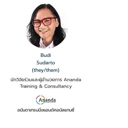
Budi
Sudarto
(they/them)
นักวิจัย​ร่วม​และ​ผู้อำนวยการ Ananda
Training & Consultancy
อนันดา​เท​รนนิ่ง​แอนด์​คอน​ัลแ​ทน​ซี่