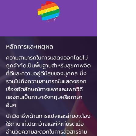
หลักการและเหตุผล
ความสามารถ​ใน​การ​แสดงออก​โดย​ไม่​
ถูก​จำกัด​เป็น​พื้นฐาน​สำหรับ​สุขภาพจิต​
ที่​ดี​และ​ความ​อยู่ดีมีสุข​ของ​บุคคล​ ซึ่ง​
รวมไปถึง​ความสามารถ​ใน​แสดงออก​
เรื่อง​อัตลักษณ์​ทาง​เพศ​และ​เพศวิถี​
ของ​ตน​เป็น​ภาษา​อังกฤษ​หรือ​ภาษา​
อื่นๆ
นัก​วิชาชีพ​ด้าน​การ​แปล​และ​ล่าม​จะ​ต้อง​
ใช้​ภาษา​ที่​เปิด​กว้าง​และ​ให้เกียรติ​เมื่อ​
อำนวย​ความสะดวก​ใน​การ​สื่อสาร​ข้าม​