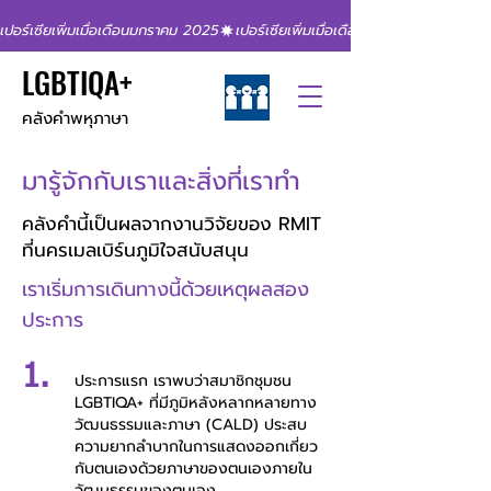
เปอร์เซียเพิ่มเมื่อเดือนมกราคม 2025
LGBTIQA+
คลังคำพหุภาษา
มารู้จักกับเราและสิ่งที่เราทำ
คลังคำนี้เป็นผลจากงานวิจัยของ RMIT
ที่นครเมลเบิร์นภูมิใจสนับสนุน
เราเริ่มการเดินทางนี้ด้วยเหตุผลสอง
ประการ
1.
ประการ​แรก​ เรา​พบ​ว่า​สมาชิก​ชุมชน​
LGBTIQA+​ ที่​มี​ภูมิหลัง​หลากหลาย​ทาง​
วัฒนธรรม​และ​ภาษา​ (CALD) ประสบ​
ความ​ยากลำบาก​ใน​การ​แสดงออก​เกี่ยว
กับ​ตนเอง​ด้วย​ภาษา​ของ​ตนเอง​ภายใน​
วัฒนธรรม​ของ​ตนเอง