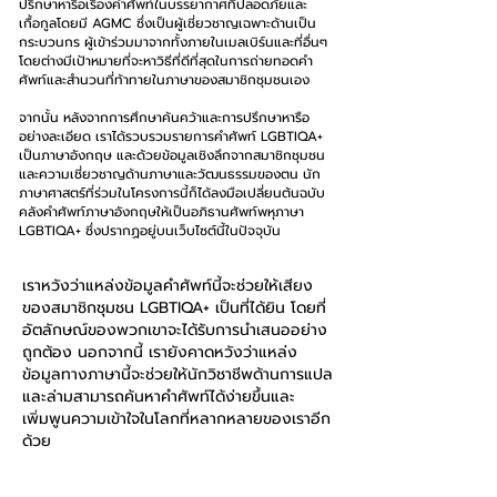
ปรึกษา​หารือ​เรื่อง​คำศัพท์​ใน​บรรยากาศ​ที่​ปลอดภัย​และ​
เกื้อกูล​โดย​มี AGMC ซึ่งเป็น​ผู้เชี่ยวชาญ​เฉพาะ​ด้าน​เป็น​
กระบวน​กร​ ผู้​เข้า​ร่วม​มา​จาก​ทั้ง​ภายใน​เมลเบิร์น​และ​ที่​อื่นๆ​
โดย​ต่าง​มี​เป้าหมาย​ที่​จะ​หา​วิธี​ที่​ดี​ที่สุด​ใน​การ​ถ่ายทอด​คำ
ศัพท์​และ​สำนวน​ที่​ท้าทาย​ใน​ภาษา​ของ​สมาชิก​ชุมชน​เอง
​จากนั้น​ หลังจาก​การศึกษา​ค้นคว้า​และ​การ​ปรึกษา​หารือ​
อย่าง​ละเอียด​ เรา​ได้​รวบรวม​รายการ​คำศัพท์​ LGBTIQA+​
เป็น​ภาษา​อังกฤษ​ และ​ด้วย​ข้อมูล​เชิง​ลึก​จาก​สมาชิก​ชุมชน​
และ​ความ​เชี่ยวชาญ​ด้าน​ภาษา​และ​วัฒนธรรม​ของ​ตน​ นัก
ภาษาศาสตร์​ที่​ร่วม​ใน​โครงการ​นี้​ก็ได้​ลงมือ​เปลี่ยน​ต้นฉบับ​
คลัง​คำศัพท์​ภาษา​อังกฤษ​ให้​เป็น​อภิธานศัพท์​พหุ​ภาษา​
LGBTIQA+​ ซึ่ง​ปรากฏ​อยู่​บน​เว็บไซต์​นี้​ใน​ปัจจุบัน
เรา​หวัง​ว่า​แหล่งข้อมูล​คำศัพท์​นี้​จะ​ช่วย​ให้​เสียง​
ของ​สมาชิก​ชุมชน​ LGBTIQA+​ เป็นที่ได้ยิน​ โดยที่​
อัตลักษณ์​ของ​พวกเขา​จะ​ได้รับ​การ​นำเสนอ​อย่าง​
ถูกต้อง​ นอกจากนี้​ เรา​ยัง​คาดหวัง​ว่า​แหล่ง
ข้อมูล​ทาง​ภาษา​นี้​จะ​ช่วย​ให้​นัก​วิชาชีพ​ด้าน​การ​แปล​
และ​ล่าม​สามารถ​ค้นหา​คำศัพท์​ได้​ง่าย​ขึ้น​และ​
เพิ่มพูน​ความเข้าใจ​ใน​โลก​ที่​หลากหลาย​ของ​เรา​อีก​
ด้วย