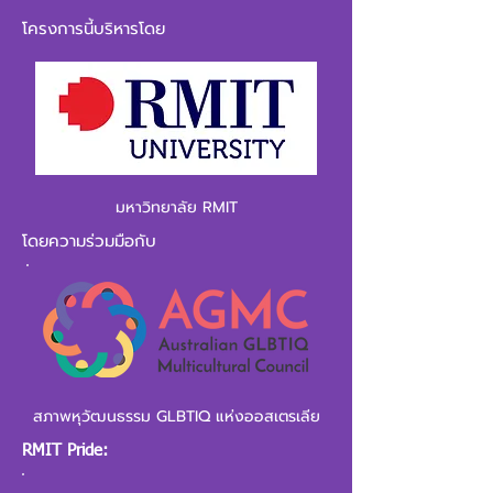
โครงการนี้บริหารโดย
มหาวิทยาลัย RMIT
โดยความร่วมมือกับ
สภาพ​หุ​วัฒนธรรม​ GLBTIQ​ แห่ง​ออสเตรเลีย
RMIT Pride: