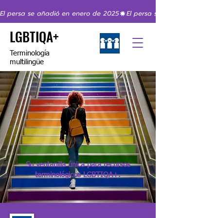
El persa se añadió en enero de 2025
LGBTIQA+
Terminología
multilingüe
Su ventanilla única para recursos
terminológicos LGBTIQA+.