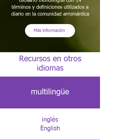
Glosario monolingüe con 14
términos y definiciones utilizados a
diario en la comunidad arromántica
Más información
Recursos en otros
idiomas
multilingüe
inglés
English