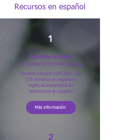
Recursos en español
1
Nuestros recursos
© RainbowTerminology.org
Glosario bilingüe LGBTIQA+ con
139 términos en español e
inglés acompañados de
definiciones en español
Más información
2