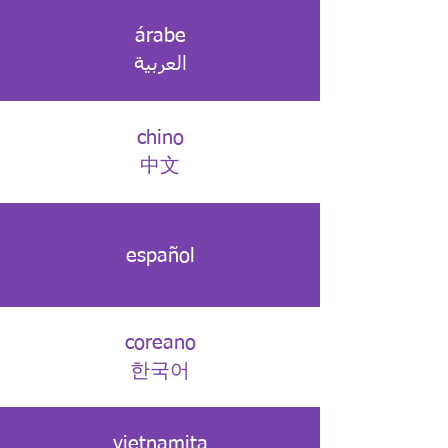
árabe
العربية
chino
中文
español
coreano
한국어
vietnamita