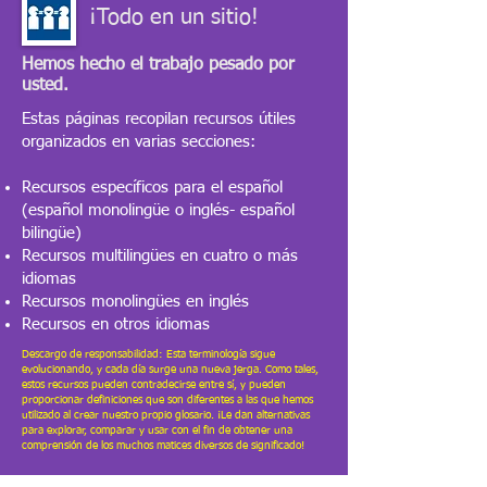
¡Todo en un sitio!
Hemos hecho el trabajo pesado por
usted.
Estas páginas recopilan recursos útiles
organizados en varias secciones:
Recursos específicos para el español
(español monolingüe o inglés- español
bilingüe)
Recursos multilingües en cuatro o más
idiomas
Recursos monolingües en inglés
Recursos en otros idiomas
Descargo de responsabilidad: Esta terminología sigue
evolucionando, y cada día surge una nueva jerga. Como tales,
estos recursos pueden contradecirse entre sí, y pueden
proporcionar definiciones que son diferentes a las que hemos
utilizado al crear nuestro propio glosario. ¡Le dan alternativas
para explorar, comparar y usar con el fin de obtener una
comprensión de los muchos matices diversos de significado!