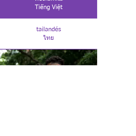
Tiếng Việt
tailandés
ไทย
¿Conoces un buen recurso?