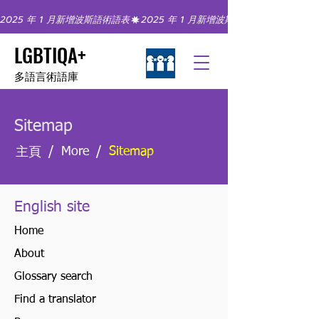
2025 年 1 月新增波斯語術語表
LGBTIQA+
多語言術語庫
Sitemap
/
/
More
Sitemap
主頁
English site
Home
About
Glossary search
Find a translator