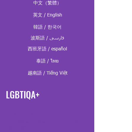
中文（繁體）
英文 / English
韓語 / 한국어
波斯語 / فارسی
西班牙語 / español
泰語 / ไทย
越南語 / Tiếng Việt
LGBTIQA+
多語言術語庫
面向筆譯員、口譯員、LGBTIQA+ 社羣成
員及社羣友人